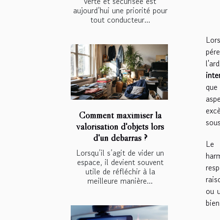
verte et sécurisée est
aujourd’hui une priorité pour
tout conducteur...
Lors
pére
l'a
inte
que 
aspe
excè
Comment maximiser la
sou
valorisation d'objets lors
d'un débarras ?
L
Lorsqu’il s’agit de vider un
har
espace, il devient souvent
res
utile de réfléchir à la
rais
meilleure manière...
ou u
bien