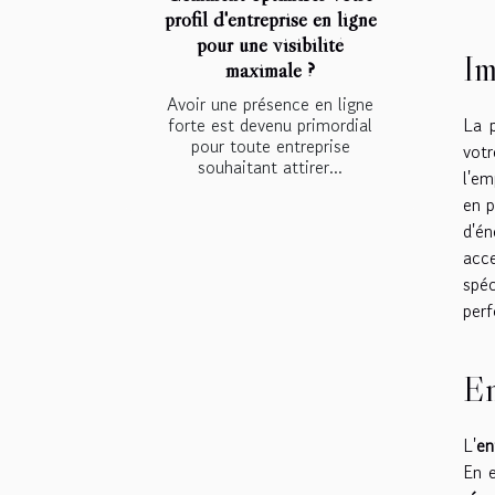
profil d'entreprise en ligne
pour une visibilité
Im
maximale ?
Avoir une présence en ligne
forte est devenu primordial
La p
pour toute entreprise
vot
souhaitant attirer...
l'em
en p
d'én
acc
spéc
perf
En
L'
en
En e