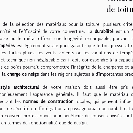
de toit
 de la sélection des matériaux pour la toiture, plusieurs critè
nnité et l'efficacité de votre couverture. La
durabilité
est un fa
rdoise ou le métal offrent une longévité remarquable, pouvant 
mpéries
est également vitale pour garantir que le toit puisse affr
les fortes pluies, les vents violents ou les variations de temp
ct technique non négligeable car il doit correspondre à la capaci
s de poids pourrait compromettre l'intégrité de la charpente et a
s la
charge de neige
dans les régions sujettes à d'importantes préci
e
style architectural
de votre maison doit aussi être pris e
monieusement l'apparence générale. Il faut que le matériau ch
pectant les
normes de construction
locales, qui peuvent influe
ons de sécurité ou d'intégration au paysage urbain ou rural. Il e
n couvreur professionnel pour bénéficier de conseils avisés sur 
 en termes de fonctionnalité que de design.