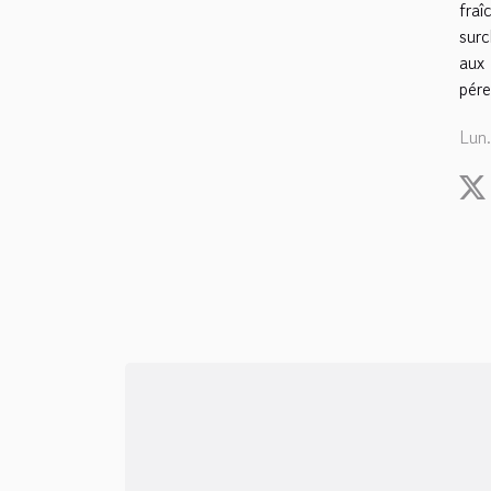
fraî
surc
aux 
pére
Lun