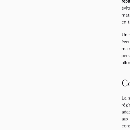
répa
évi
maté
en t
Un
éven
main
pers
allo
Co
La s
rég
adap
aux 
cons