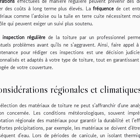
rations
effectuées de manière régulière peuvent prévenir des 
ter des coûts à long terme plus élevés. La
fréquence
de cet entre
riaux comme l'ardoise ou la tuile en terre cuite nécessitent moi
ôle qui peuvent exiger un suivi plus soutenu.
e
inspection régulière
de la toiture par un professionnel permet
tuels problèmes avant qu'ils ne s'aggravent. Ainsi, faire appel
tenance pour rédiger ces inspections est une décision judicie
onnalisés et adaptés à votre type de toiture, tout en garantissa
ngée de votre couverture.
nsidérations régionales et climatique
élection des matériaux de toiture ne peut s'affranchir d'une anal
ion concernée. Les conditions météorologiques, souvent impr
tation régionale des matériaux pour garantir la durabilité et l'ef
fortes précipitations, par exemple, les matériaux se doivent d'êt
équent d'eau. Lors de périodes de canicule, un isolant thermi