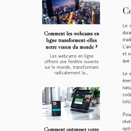
Co
Le c
dura
Comment les webcams en
trad
ligne transforment-elles
L'ar
notre vision du monde ?
et s
Les webcams en ligne
que 
offrent une fenêtre ouverte
sur le monde, transformant
radicalement la...
Le 
éne
natu
coût
init
Pour
révé
opti
Comment optimiser votre