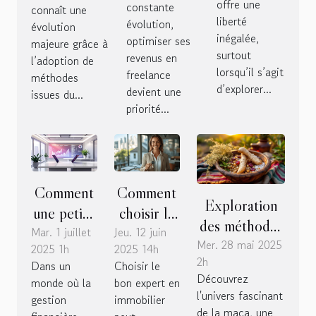
urbaines ?
le portage
offre une
le
constante
connaît une
liberté
évolution,
salarial
évolution
recrutement
inégalée,
optimiser ses
majeure grâce à
commercial ?
surtout
revenus en
l’adoption de
lorsqu’il s’agit
freelance
méthodes
d’explorer...
devient une
issues du...
priorité...
Comment
Comment
Exploration
une petite
choisir le
des méthodes
Mar. 1 juillet
entreprise
Jeu. 12 juin
bon
traditionnelles
Mer. 28 mai 2025
2025 1h
2025 14h
numérique
expert en
2h
et modernes
Dans un
Choisir le
peut
immobilier
Découvrez
monde où la
bon expert en
de
sécuriser
pour vos
l'univers fascinant
gestion
immobilier
consommation
de la maca, une
votre
besoins