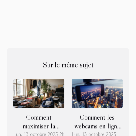
Sur le même sujet
Comment
Comment les
maximiser la
webcams en ligne
Lun. 13 octobre 2025 2h
valorisation
Lun. 13 octobre 2025
transforment-elles