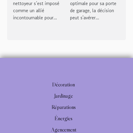
nettoyeur s’est imposé
optimale pour sa porte
inconvénients face
comme un allié
de garage, la décision
à la porte
incontournable pour...
peut s'avérer...
coulissante
Décoration
Jardinage
Réparations
Énergies
Agencement