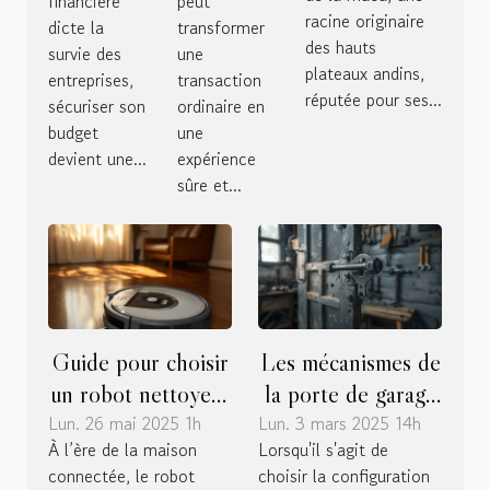
financière
peut
de la maca
racine originaire
dicte la
transformer
budget ?
spécifiques
des hauts
survie des
une
plateaux andins,
entreprises,
transaction
réputée pour ses...
sécuriser son
ordinaire en
budget
une
devient une...
expérience
sûre et...
Guide pour choisir
Les mécanismes de
un robot nettoyeur
la porte de garage
Lun. 26 mai 2025 1h
efficace pour
Lun. 3 mars 2025 14h
basculante
À l’ère de la maison
Lorsqu'il s'agit de
différents types
manuelle :
connectée, le robot
choisir la configuration
d'habitations
avantages et