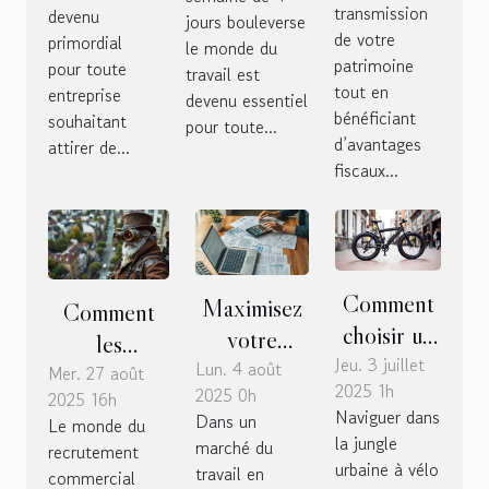
expliqués
visibilité
transmission
devenu
jours bouleverse
de votre
primordial
maximale ?
le monde du
patrimoine
pour toute
travail est
tout en
entreprise
devenu essentiel
bénéficiant
souhaitant
pour toute...
d’avantages
attirer de...
fiscaux...
Comment
Maximisez
Comment
choisir un
votre
les
Jeu. 3 juillet
fat bike
Lun. 4 août
salaire en
Mer. 27 août
techniques
2025 1h
2025 0h
pliable
2025 16h
tant que
de chasseur
Naviguer dans
Dans un
Le monde du
pour vos
freelance :
de têtes
la jungle
marché du
recrutement
aventures
comprendre
transforment
urbaine à vélo
travail en
commercial