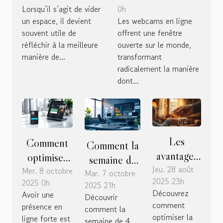
Lorsqu’il s’agit de vider
0h
d'objets lors d'un
notre vision du
un espace, il devient
Les webcams en ligne
débarras ?
monde ?
souvent utile de
offrent une fenêtre
réfléchir à la meilleure
ouverte sur le monde,
manière de...
transformant
radicalement la manière
dont...
Les
Comment
Comment la
avantages
optimiser
semaine de
Jeu. 28 août
fiscaux de
Mer. 8 octobre
votre profil
Mar. 7 octobre
4 jours
2025 23h
2025 0h
la donation
d'entreprise
2025 21h
influence-t-
Découvrez
Avoir une
Découvrir
à ses
en ligne
elle la
comment
présence en
comment la
enfants
pour une
productivité?
optimiser la
ligne forte est
semaine de 4