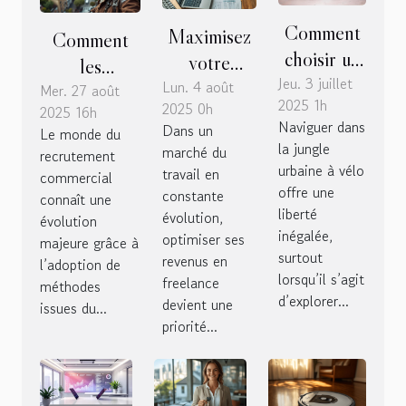
Comment
Maximisez
Comment
choisir un
votre
les
Jeu. 3 juillet
fat bike
Lun. 4 août
salaire en
Mer. 27 août
techniques
2025 1h
2025 0h
pliable
2025 16h
tant que
de chasseur
Naviguer dans
Dans un
Le monde du
pour vos
freelance :
de têtes
la jungle
marché du
recrutement
aventures
comprendre
transforment
urbaine à vélo
travail en
commercial
urbaines ?
le portage
offre une
le
constante
connaît une
liberté
évolution,
salarial
évolution
recrutement
inégalée,
optimiser ses
majeure grâce à
commercial ?
surtout
revenus en
l’adoption de
lorsqu’il s’agit
freelance
méthodes
d’explorer...
devient une
issues du...
priorité...