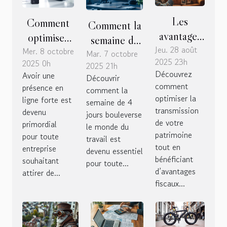
Les
Comment
Comment la
avantages
optimiser
semaine de
Jeu. 28 août
fiscaux de
Mer. 8 octobre
votre profil
Mar. 7 octobre
4 jours
2025 23h
2025 0h
la donation
d'entreprise
2025 21h
influence-t-
Découvrez
Avoir une
Découvrir
à ses
en ligne
elle la
comment
présence en
comment la
enfants
pour une
productivité?
optimiser la
ligne forte est
semaine de 4
expliqués
visibilité
transmission
devenu
jours bouleverse
de votre
primordial
maximale ?
le monde du
patrimoine
pour toute
travail est
tout en
entreprise
devenu essentiel
bénéficiant
souhaitant
pour toute...
d’avantages
attirer de...
fiscaux...