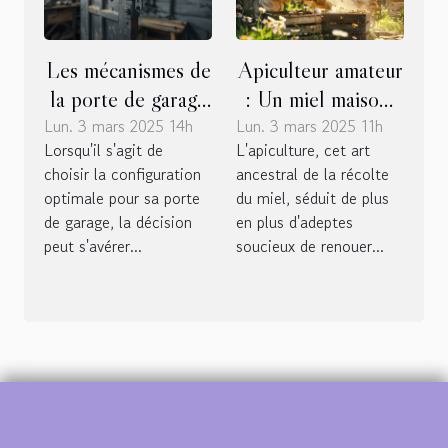
Les mécanismes de
Apiculteur amateur
la porte de garage
: Un miel maison,
Lun. 3 mars 2025 14h
basculante
Lun. 3 mars 2025 11h
pourquoi pas?
Lorsqu'il s'agit de
L'apiculture, cet art
manuelle :
choisir la configuration
ancestral de la récolte
avantages et
optimale pour sa porte
du miel, séduit de plus
inconvénients face
de garage, la décision
en plus d'adeptes
à la porte
peut s'avérer...
soucieux de renouer...
coulissante