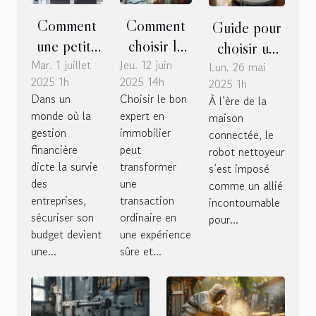
Comment
Comment
Guide pour
une petite
choisir le
choisir un
Mar. 1 juillet
entreprise
Jeu. 12 juin
bon expert
Lun. 26 mai
robot
2025 1h
2025 14h
2025 1h
numérique
en
nettoyeur
Dans un
Choisir le bon
À l’ère de la
peut
immobilier
efficace
monde où la
expert en
maison
sécuriser
pour vos
pour
gestion
immobilier
connectée, le
votre
besoins
différents
financière
peut
robot nettoyeur
dicte la survie
transformer
budget ?
spécifiques
s’est imposé
types
des
une
comme un allié
d'habitations
entreprises,
transaction
incontournable
sécuriser son
ordinaire en
pour...
budget devient
une expérience
une...
sûre et...