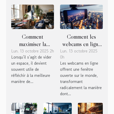
Comment
Comment les
maximiser la
webcams en ligne
Lun. 13 octobre 2025 2h
valorisation
Lun. 13 octobre 2025
transforment-elles
Lorsqu’il s’agit de vider
0h
d'objets lors d'un
notre vision du
un espace, il devient
Les webcams en ligne
débarras ?
monde ?
souvent utile de
offrent une fenêtre
réfléchir à la meilleure
ouverte sur le monde,
manière de...
transformant
radicalement la manière
dont...