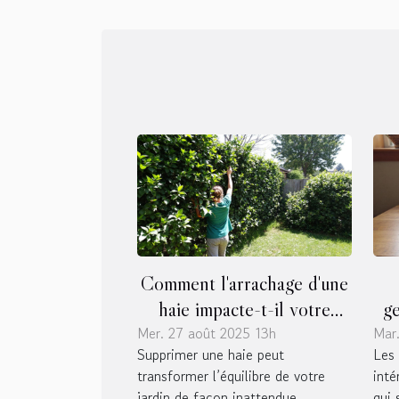
Comment l'arrachage d'une
haie impacte-t-il votre
ge
Mer. 27 août 2025 13h
jardin ?
Mar.
vo
Supprimer une haie peut
Les 
transformer l’équilibre de votre
inté
jardin de façon inattendue.
qui 