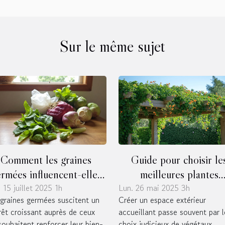
Sur le même sujet
Comment les graines
Guide pour choisir le
rmées influencent-elles
meilleures plantes
 15 juillet 2025 1h
tre bien-être quotidien ?
Lun. 26 mai 2025 3h
grimpantes pour pergol
graines germées suscitent un
Créer un espace extérieur
rêt croissant auprès de ceux
accueillant passe souvent par l
souhaitent renforcer leur bien-
choix judicieux de végétaux