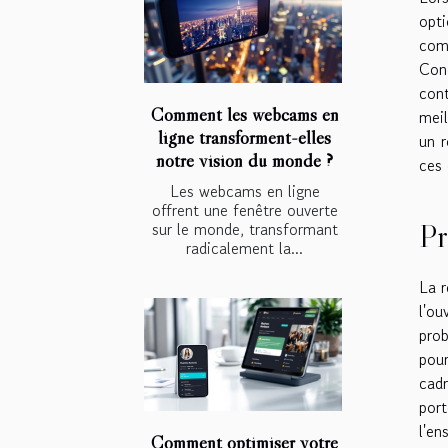
opti
com
Conc
cont
Comment les webcams en
meil
ligne transforment-elles
un r
notre vision du monde ?
ces 
Les webcams en ligne
offrent une fenêtre ouverte
Pr
sur le monde, transformant
radicalement la...
La r
l'o
prob
pour
cadr
port
l'en
Comment optimiser votre