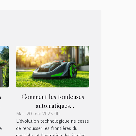
s
Comment les tondeuses
automatiques
as
Mar. 20 mai 2025 0h
révolutionnent l'entretien
L'évolution technologique ne cesse
des jardins en 2025
e
de repousser les frontières du
possible, et l'entretien des jardins...