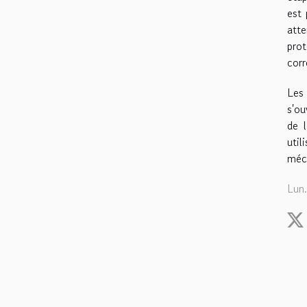
est 
atte
prot
cor
Les 
s'ou
de l
uti
méca
Lun