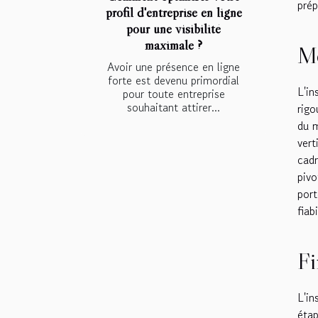
prép
profil d'entreprise en ligne
pour une visibilité
maximale ?
Mo
Avoir une présence en ligne
forte est devenu primordial
L'in
pour toute entreprise
souhaitant attirer...
rigo
du m
vert
cadr
pivo
port
fiab
Fi
L'in
étap