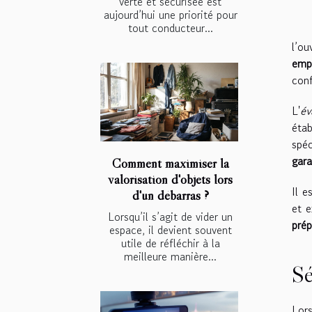
verte et sécurisée est
aujourd’hui une priorité pour
tout conducteur...
l’ou
emp
conf
L'
év
étab
spéc
gara
Comment maximiser la
valorisation d'objets lors
Il e
d'un débarras ?
et e
Lorsqu’il s’agit de vider un
prép
espace, il devient souvent
utile de réfléchir à la
meilleure manière...
Sé
Lors