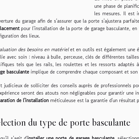
une phase de planifi
les mesures. Il est 
verture du garage afin de s'assurer que la porte s'ajustera parfa
lacement
pour l'installation de la porte de garage basculante, en
iguration des lieux.
aluation des besoins en matériel
et en outils est également une ét
lie avec soin : niveau à bulle, perceuse, clés de différentes taille
ifiques tels que les rails, les roulettes et les ressorts adaptés 
ge basculante
implique de comprendre chaque composant et son r
st judicieux de solliciter des conseils auprès de professionnels pou
xpérience seront des atouts non négligeables pour garantir une ins
aration de l'installation
méticuleuse est la garantie d'un résultat p
lection du type de porte basculante
qu'il s'agit d'
installer une porte de garage basculante
, sélection