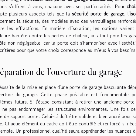
ons s'offrent à vous, chacune avec ses particularités. Pour
choi
pte plusieurs aspects tels que la
sécurité porte de garage
, l'
is
ernant la sécurité, des modèles avec des verrouillages renforcés
re les effractions. En matière d'isolation, les options varient
leure barrière contre les pertes de chaleur, un atout pour les ga
ôle non négligeable, car la porte doit s'harmoniser avec l'esthé
critères pour que votre choix corresponde au mieux à vos besoins e
éparation de l'ouverture du garage
éussite de la mise en place d'une porte de garage basculante dé
uverture du garage. Cette phase préalable est fondamentale po
lèmes futurs. Si l'étape consistant à retirer une ancienne porte 
 ne pas endommager les structures environnantes. Une fois cet
e de support porte. Celui-ci doit être solide et bien ancré pour 
e. Chaque élément du cadre doit être contrôlé et renforcé si néces
semble. Un professionnel qualifié saura appréhender les nuances d