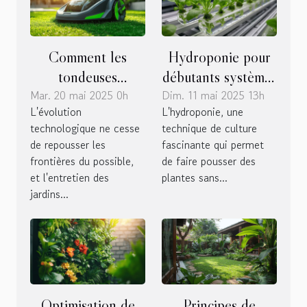
Comment les
Hydroponie pour
tondeuses
débutants systèmes
Mar. 20 mai 2025 0h
automatiques
Dim. 11 mai 2025 13h
simplifiés pour
L'évolution
L'hydroponie, une
révolutionnent
cultiver sans terre
technologique ne cesse
technique de culture
l'entretien des
de repousser les
fascinante qui permet
jardins en 2025
frontières du possible,
de faire pousser des
et l'entretien des
plantes sans...
jardins...
Optimisation de
Principes de