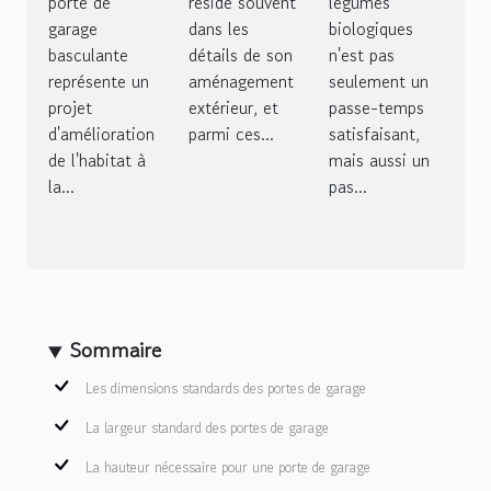
porte de
réside souvent
légumes
basculante
zoom sur le
garage
dans les
biologiques
basculante
détails de son
n'est pas
savoir-faire
représente un
aménagement
seulement un
d'Orion
projet
extérieur, et
passe-temps
Menuiserie
d'amélioration
parmi ces...
satisfaisant,
Pergola à
de l'habitat à
mais aussi un
Anse
la...
pas...
Sommaire
Les dimensions standards des portes de garage
La largeur standard des portes de garage
La hauteur nécessaire pour une porte de garage