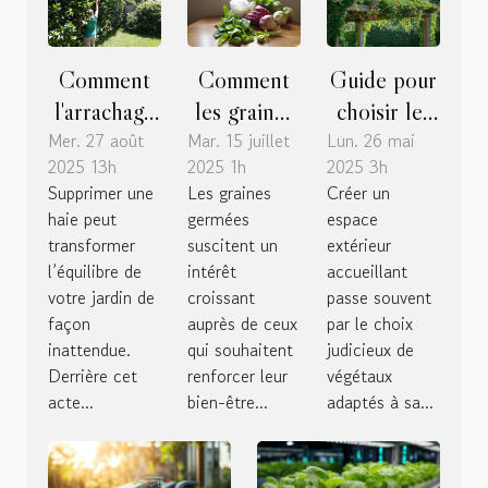
Comment
Comment
Guide pour
l'arrachage
les graines
choisir les
Mer. 27 août
d'une haie
Mar. 15 juillet
germées
Lun. 26 mai
meilleures
2025 13h
2025 1h
2025 3h
impacte-t-il
influencent-
plantes
Supprimer une
Les graines
Créer un
votre jardin
elles votre
grimpantes
haie peut
germées
espace
?
bien-être
pour
transformer
suscitent un
extérieur
quotidien ?
pergolas
l’équilibre de
intérêt
accueillant
votre jardin de
croissant
passe souvent
façon
auprès de ceux
par le choix
inattendue.
qui souhaitent
judicieux de
Derrière cet
renforcer leur
végétaux
acte...
bien-être...
adaptés à sa...