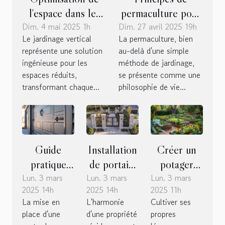
l'espace dans les
permaculture pour
Dim. 4 mai 2025 1h
petits jardins
Dim. 27 avril 2025 19h
les petits jardins
Le jardinage vertical
La permaculture, bien
techniques de
créer un
représente une solution
au-delà d'une simple
culture verticale et
écosystème
ingénieuse pour les
méthode de jardinage,
choix de plantes
durable chez soi
espaces réduits,
se présente comme une
adaptées
transformant chaque...
philosophie de vie...
Guide
Installation
Créer un
pratique
de portails
potager
Lun. 3 mars
pour
Lun. 3 mars
à ouverture
Lun. 3 mars
biologique
2025 14h
2025 14h
2025 11h
installer
verticale et
dans son
La mise en
L'harmonie
Cultiver ses
une porte
clôtures
jardin
place d'une
d'une propriété
propres
de garage
Cetram :