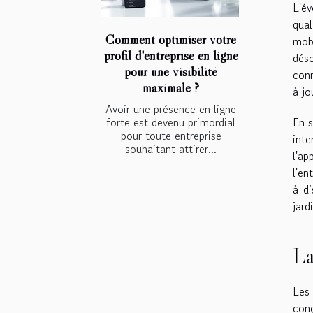
L'é
qual
Comment optimiser votre
mobi
profil d'entreprise en ligne
dés
pour une visibilité
conn
maximale ?
à jo
Avoir une présence en ligne
forte est devenu primordial
En s
pour toute entreprise
inte
souhaitant attirer...
l'ap
l'en
à di
jard
La
Les 
conç