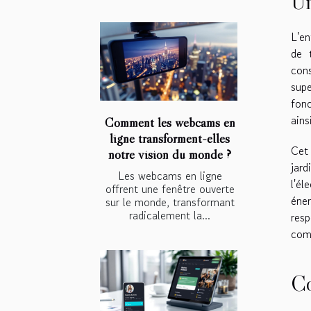
Un
L'en
de 
con
supe
fonc
ains
Comment les webcams en
ligne transforment-elles
Ce
notre vision du monde ?
jar
Les webcams en ligne
l'él
offrent une fenêtre ouverte
éne
sur le monde, transformant
radicalement la...
resp
comp
Co