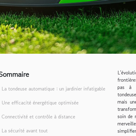
Sommaire
L'évolu
frontière
pas à c
La tondeuse automatique : un jardinier infatigable
tondeus
mais une
Une efficacité énergétique optimisée
transfor
soin de 
Connectivité et contrôle à distance
merveill
La sécurité avant tout
simplif