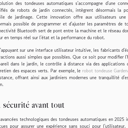
volution des tondeuses automatiques s'accompagne d'une connec
ifiés de robots de jardin connectés, intègrent désormais la p
le de jardinage. Cette innovation offre aux utilisateurs une f
ormais possible de programmer et d'ajuster les paramètres de t
ectivité Bluetooth sert de pont entre la machine et le réseau do
ur en temps réel sur l'état et la performance du robot.
'appuyant sur une interface utilisateur intuitive, les fabricants 
ractions aussi simples que possibles. Que ce soit pour modifier l'
pareil dans le jardin, le contrôle à distance via des application
tretien des espaces verts. Par exemple, le
robot tondeuse Garden
stance, offrant ainsi aux jardiniers modernes une tranquillité d'e
in.
 sécurité avant tout
avancées technologiques des tondeuses automatiques en 2025 int
ues pour assurer une expérience sans souci pour l'utilisateur