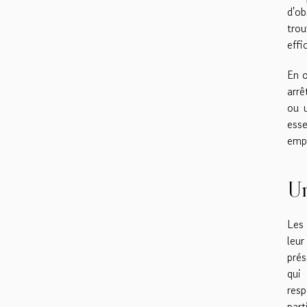
d'ob
tro
effi
En o
arrê
ou u
ess
empl
Un
Les 
leu
prés
qui
resp
part