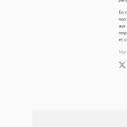
En c
non 
aux 
resp
et c
Mar