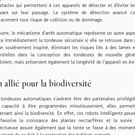
stacles qui permettent à ces appareils de détecter et d'éviter 
uvant sur leur passage. Le système de détection avancé cons
cacement tout risque de collision ou de dommage.
utre, le mécanisme d'arrêt automatique représente un autre aspect
te immédiatement la tondeuse sécurisée si elle se retrouve dans 
n soulèvement inopiné, éliminant les risques liés à des lames 
entielles dans la conception des tondeuses de nouvelle géné
oient, mais préservent également la longévité de l'appareil en évi
 allié pour la biodiversité
tondeuses automatiques s'avèrent être des partenaires privilégi
r capacité à être programmées minutieusement, elles permet
ervant ainsi la biodiversité. En effet, ces robots intelligents peu
 favorise la croissance des plantes nectarifères et la survie
ectueuse assure également que la tonte se fasse à des moments 
icipant de ce fait à la protection des habitats naturels.